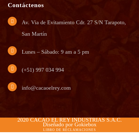
Contáctenos
Av. Via de Evitamiento Cdr. 27 S/N Tarapoto,
San Martín
Lunes – Sábado: 9 am a 5 pm
(+51) 997 034 994
info@cacaoelrey.com
2020 CACAO EL REY INDUSTRIAS S.A.C.
Diseñado por
Gokiebox
LIBRO DE RECLAMACIONES
Link partner:
sky77
qqnusa
slot5000
roma77
batman138
gaspol168
bro138
bos88
idngg
luxury333
ligaciputra