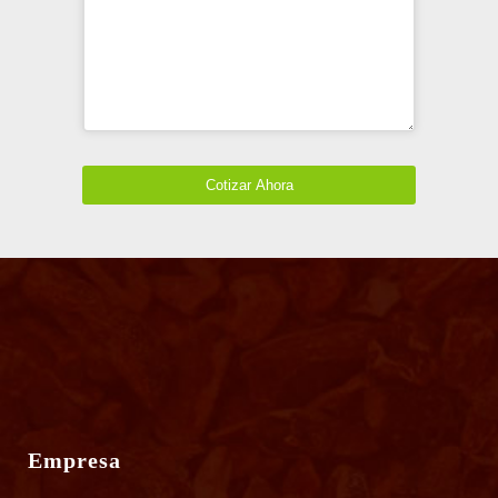
Cotizar Ahora
This
field
should
be
left
blank
Empresa