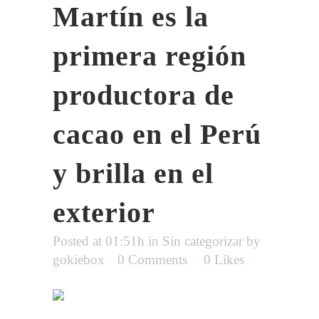
Martín es la
primera región
productora de
cacao en el Perú
y brilla en el
exterior
Posted at 01:51h
in
Sin categorizar
by
gokiebox
0 Comments
0
Likes