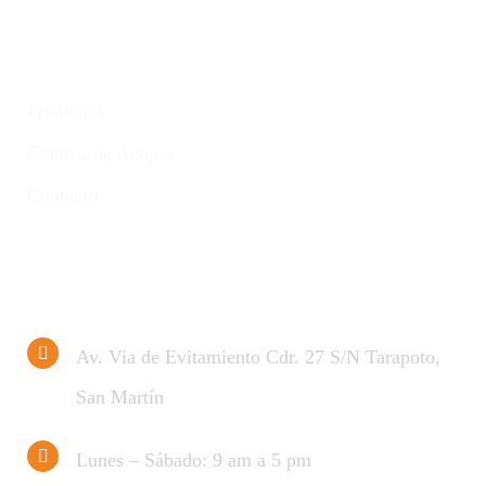
Clientes
Productos
Centros de Acopio
Contacto
Contáctenos
Av. Via de Evitamiento Cdr. 27 S/N Tarapoto,
San Martín
Lunes – Sábado: 9 am a 5 pm